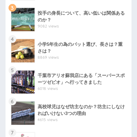
3
投手の身長について、高い低いは関係ある
のか？
9082 views
4
小学5年生の為のバット選び、長さは？重
さは？
8869 views
5
千葉市アリオ蘇我店にある「スーパースポ
ーツゼビオ」へ行ってきました
6018 views
6
高校球児はなぜ坊主なのか？坊主にしなけ
ればいけない3つの理由
4615 views
7